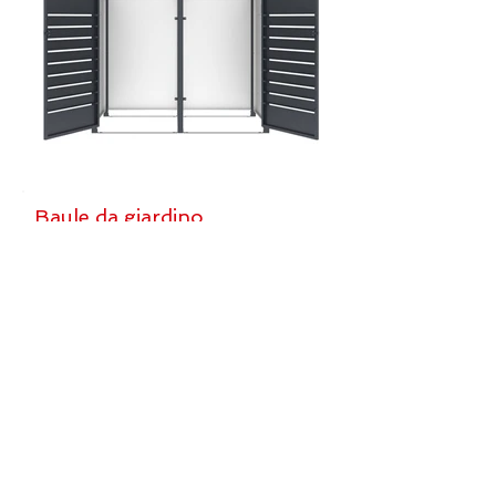
Baule da giardino
Scopri il baule da giardino X-Metal in acciaio
zincato antracite.
Resistente e pratico, dispone di una
serratura a chiave.
DISPONIBILE IN 2 DIMENSIONI :
131x60x61, ovvero 430L
165x69x62, ovvero 650L
Trova un rivenditore