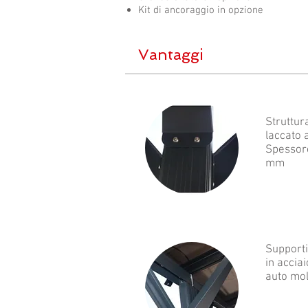
Kit di ancoraggio in opzione
Vantaggi
Struttur
laccato 
Spessore
mm
Supporti
in acciai
auto mol