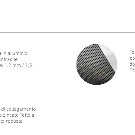
Te
a in alluminio
po
antracite
do
: 1,2 mm / 1,5
Tr
 di collegamento
o zincato Tettoia
to robusta