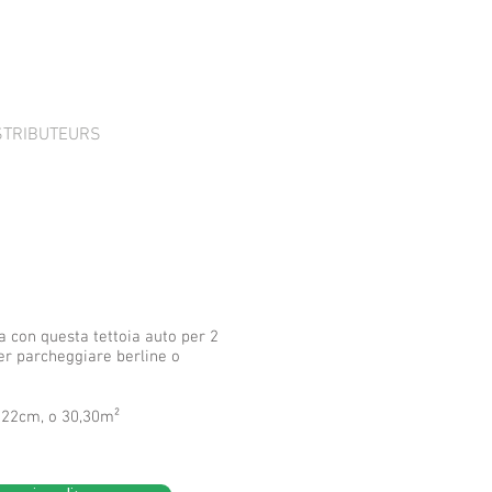
STRIBUTEURS
a con questa tettoia auto per 2
per parcheggiare berline o
222cm, o 30,30m²