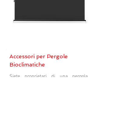
Accessori per Pergole
Bioclimatiche
Siete proprietari di una pergola
bioclimatica autoportante X-Metal e
vorreste aggiungere delle tende da
sole per una maggiore tranquillità?
Non preoccupatevi, ci pensa X-Metal!
Troverete in allegato tendine nere da
integrare direttamente sulla vostra
pergola bioclimatica,
indipendentemente dalle sue