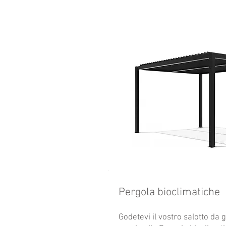
Pergola bioclimatiche
Godetevi il vostro salotto da g