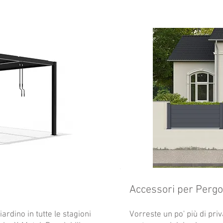
Accessori per Pergo
iardino in tutte le stagioni
Vorreste un po' più di pr